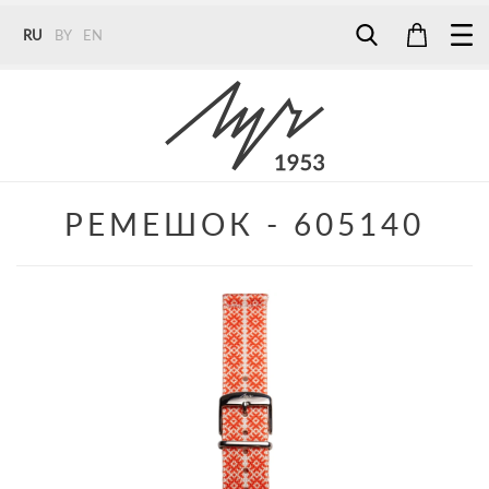
RU
BY
EN
Tel:
7187
Tel:
+375 (29) 272 51 56
Tel:
+375 (29) 315 75 26
РЕМЕШОК - 605140