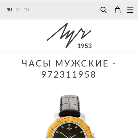
RU
BY
EN
Tel:
7187
Tel:
+375 (29) 272 51 56
Tel:
+375 (29) 315 75 26
ЧАСЫ МУЖСКИЕ -
972311958