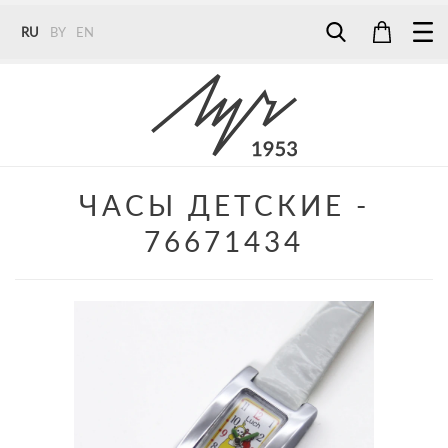
RU
BY
EN
Tel:
7187
Tel:
+375 (29) 272 51 56
Tel:
+375 (29) 315 75 26
ЧАСЫ ДЕТСКИЕ -
76671434