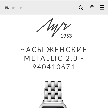
RU
BY
EN
Tel:
7187
Tel:
+375 (29) 272 51 56
Tel:
+375 (29) 315 75 26
ЧАСЫ ЖЕНСКИЕ
METALLIC 2.0 -
940410671