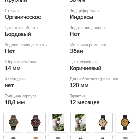
Стекло
Вид циферблата
Органическое
Индексы
Цвет циферблата
Водозащищенность
Бордовый
Нет
Водонепроницаемость
Материал ремешка
Нет
Эбен
Ширина ремешка
Цвет ремешка
14 мм
Коричневый
Календарь
Длина браслета/ремешка
нет
120 мм
Толщина корпуса
Гарантия
10,8 мм
12 месяцев