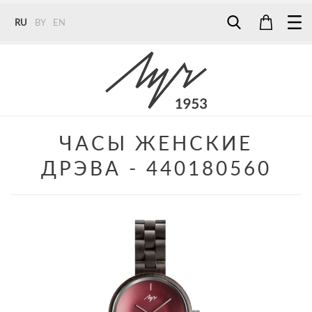
RU
BY
EN
Tel:
7187
Tel:
+375 (29) 272 51 56
Tel:
+375 (29) 315 75 26
ЧАСЫ ЖЕНСКИЕ
ДРЭВА - 440180560