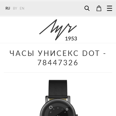
RU
BY
EN
Tel:
7187
Tel:
+375 (29) 272 51 56
Tel:
+375 (29) 315 75 26
ЧАСЫ УНИСЕКС DOT -
78447326