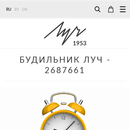
RU
BY
EN
Tel:
7187
Tel:
+375 (29) 272 51 56
Tel:
+375 (29) 315 75 26
БУДИЛЬНИК ЛУЧ -
2687661