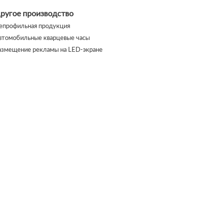
ругое производство
епрофильная продукция
втомобильные кварцевые часы
азмещение рекламы на LED-экране