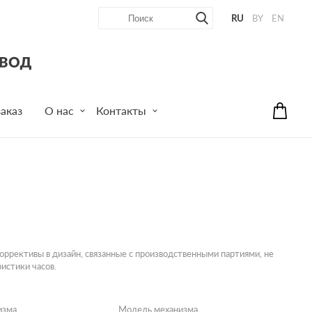
RU
BY
EN
аказ
О нас
Контакты
ррективы в дизайн, связанные с производственными партиями, не
истики часов.
изма
Модель механизма