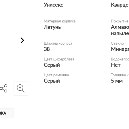
Унисекс
Кварце
Материал корпуса
Покрытие 
Латунь
Алмазо
напыле
Ширина корпуса
Стекло
38
Минер
Цвет циферблата
Водонепр
Серый
Нет
Цвет ремешка
Толщина к
Серый
5 мм
ВКА