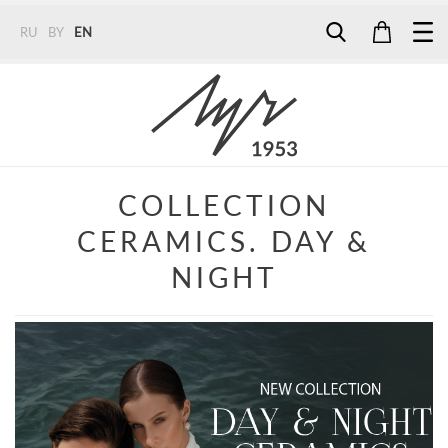
RU
BY
EN
Tel:
7187
Tel:
+375 (29) 272 51 56
Tel:
+375 (29) 315 75 26
COLLECTION
CERAMICS. DAY &
NIGHT