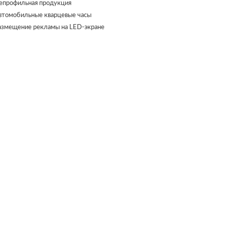
епрофильная продукция
втомобильные кварцевые часы
азмещение рекламы на LED-экране