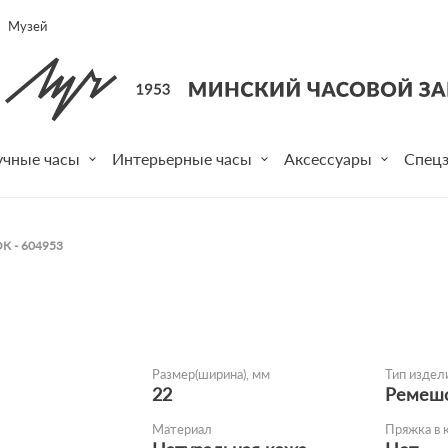
Музей
учные часы
Интерьерные часы
Аксессуары
Спецз
 - 604953
Размер(ширина), мм
Тип издел
22
Ремеш
Материал
Пряжка в 