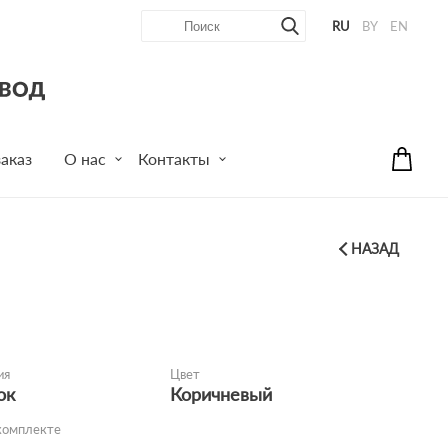
RU
BY
EN
аказ
О нас
Контакты
НАЗАД
ия
Цвет
ок
Коричневый
комплекте