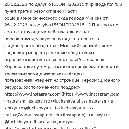
26.12.2023 по делуNo155ЭИП232815.тПриводится п. 3
пункт третий резолютивной части
решенияэкономического суда города Минска от
26.12.2023 по делуNo155ЭИП232815: “3.Признать не
соответствующими действительности и
порочащимиделовую репутацию открытого
акционерного общества «Минский часовойзавод»
сведения, распространенные обществом с
ограниченнойответственностью «Ресторанная
Корпорация» путем размещения винформационной и
телекоммуникационной сети общего
пользованияИнтернет, на странице информационного
ресурса, расположенного поадресу:
https://www.instagram.com
(
https://www.instagram.com
(Instagram), ваккаунте @luchshaya-ulitsaInstagram), в
аккаунте @luchshaya-ulitsaluchshaya-ulitsa
(
https://www.instagram.com
(Instagram), в аккаунте
@luchshaya-ulitsaссылка доступа:
http://www.instagram.com/luchshaya
ulitsa/), а