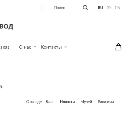
RU
BY
EN
аказ
О нас
Контакты
»
О заводе
Блог
Новости
Музей
Вакансии