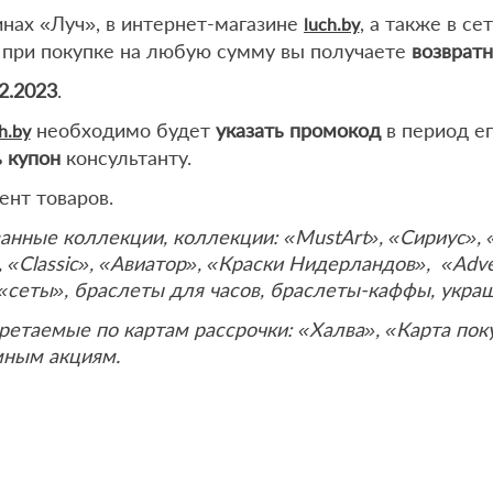
нах «Луч», в интернет-магазине
, а также в се
luch.by
0, при покупке на любую сумму вы получаете
возвратн
2.2023
.
необходимо будет
указать промоко
д
в период ег
h.by
 купон
консультанту.
ент товаров.
ванные коллекции, коллекции: «MustArt», «Сириус», 
, «Classic», «Авиатор», «Краски Нидерландов», «Adv
 «сеты», браслеты для часов, браслеты-каффы, украш
ретаемые по картам рассрочки: «Халва», «Карта пок
мным акциям.