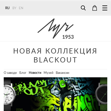
RU
BY
EN
Tel:
7187
Tel:
+375 (29) 272 51 56
Tel:
+375 (29) 315 75 26
НОВАЯ КОЛЛЕКЦИЯ
BLACKOUT
О заводе
Блог
Новости
Музей
Вакансии