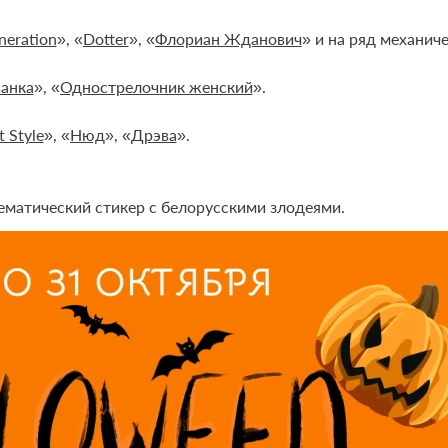
neration
», «
Dotter
», «
Флориан Жданович
» и на ряд механич
анка
», «
Однострелочник женский
».
t Style
», «
Нюд
», «
Дрэва
».
тематический стикер с белорусскими злодеями.