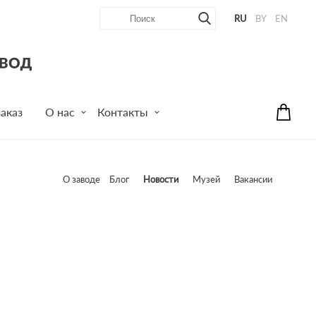
RU
BY
EN
аказ
О нас
Контакты
О заводе
Блог
Новости
Музей
Вакансии