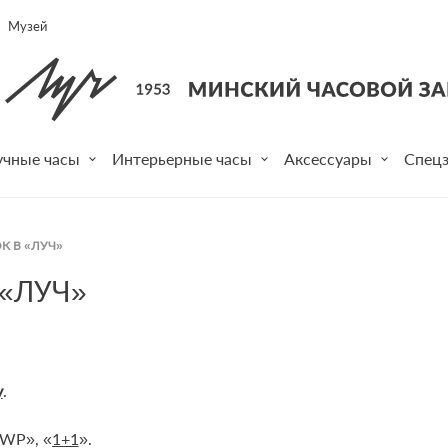
Музей
учные часы
Интерьерные часы
Аксессуары
Спецз
К В «ЛУЧ»
«ЛУЧ»
у
.
MWP», «
1+1
».