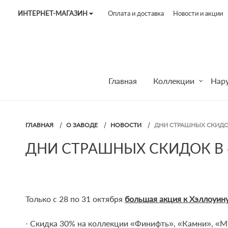
ИНТЕРНЕТ-МАГАЗИН
Оплата и доставка
Новости и акции
Tel:
7187
Tel:
+375 (29) 272 51 56
Tel:
+375 (29) 315 75 26
Главная
Коллекции
Нар
ГЛАВНАЯ
О ЗАВОДЕ
НОВОСТИ
ДНИ СТРАШНЫХ СКИДО
ДНИ СТРАШНЫХ СКИДОК В 
Только с 28 по 31 октября
большая акция к Хэллоуин
· Скидка 30% на коллекции «Финифть», «Камни», «