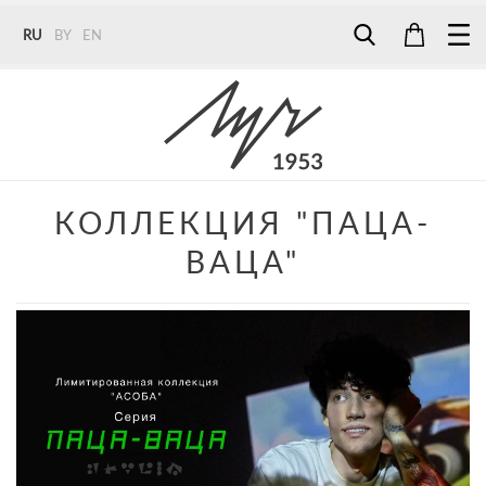
RU
BY
EN
Tel:
7187
Tel:
+375 (29) 272 51 56
Tel:
+375 (29) 315 75 26
КОЛЛЕКЦИЯ "ПАЦА-
ВАЦА"