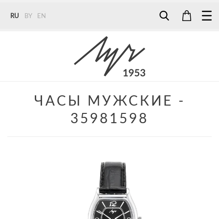
RU
BY
EN
Tel:
7187
Tel:
+375 (29) 272 51 56
Tel:
+375 (29) 315 75 26
ЧАСЫ МУЖСКИЕ -
35981598