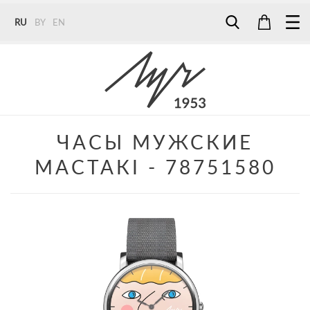
RU
BY
EN
Tel:
7187
Tel:
+375 (29) 272 51 56
Tel:
+375 (29) 315 75 26
ЧАСЫ МУЖСКИЕ
МАСТАКI - 78751580