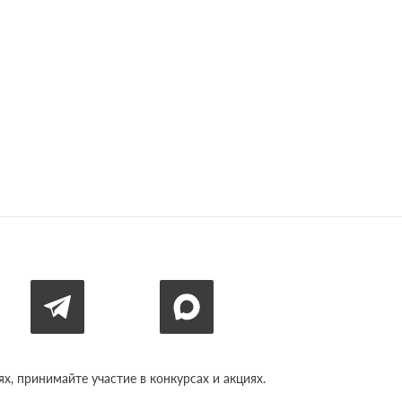
 моцы духу.
жыць у гісторыі і ў сэрцах людзей.
, принимайте участие в конкурсах и акциях.