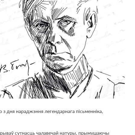
 з дня нараджэння легендарнага пісьменніка,
аскрываў сутнасць чалавечай натуры, прымушаючы