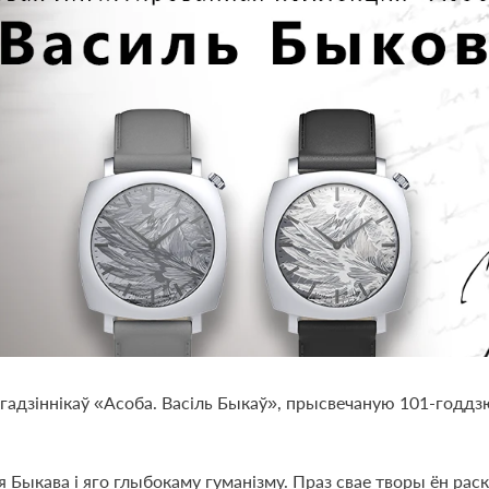
адзіннікаў «Асоба. Васіль Быкаў», прысвечаную 101-годдзю
ля Быкава і яго глыбокаму гуманізму. Праз свае творы ён р