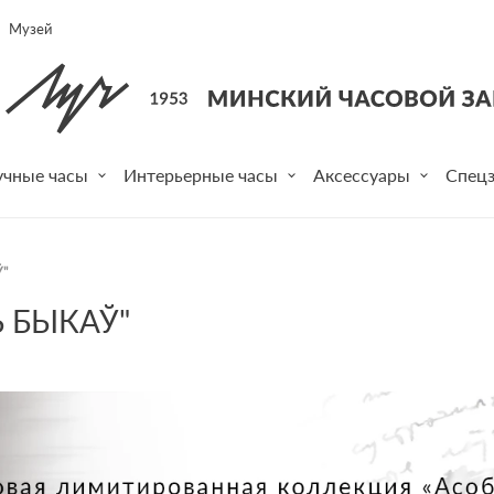
Музей
учные часы
Интерьерные часы
Аксессуары
Спецз
"
Ь БЫКАЎ"