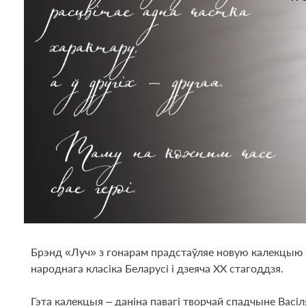
Брэнд «Луч» з гонарам прадстаўляе новую калекцыю г
народнага класіка Беларусі і дзеяча XX стагоддзя.
Гэта калекцыя – даніна павагі творчай спадчыне Васі