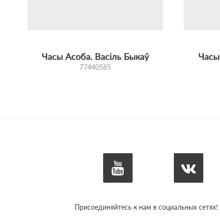
Тэхнічныя характарыстыкі:
• Легендарны механізм 1801.1 – высокая дакладнасць
• Корпус з нержавеючай сталі, матавы сацініраваны.
• Мінеральнае шкло, устойлівае да драпін.
• Натуральная скураная папружка з полукруглай срэбн
Часы Асоба. Васіль Быкаў
Часы
77440585
Мы ганарымся магчымасцю праз гадзіннікавае мастацт
Калекцыя «Асоба. Васіль Быкаў» – рэч з сэнсам, якая 
Присоединяйтесь к нам в социальных сетях!