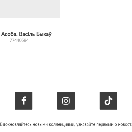
 і надзейнасць.
ай спражкай і фірмовай гравіроўкай.
 Асоба. Васіль Быкаў
77440584
ва ўшанаваць асобу, якая стала сімвалам праўды, гонару і
перадае памяць пра чалавека, чые словы і ідэі працягваюць 
 Вдохновляйтесь новыми коллекциями, узнавайте первыми о новостях