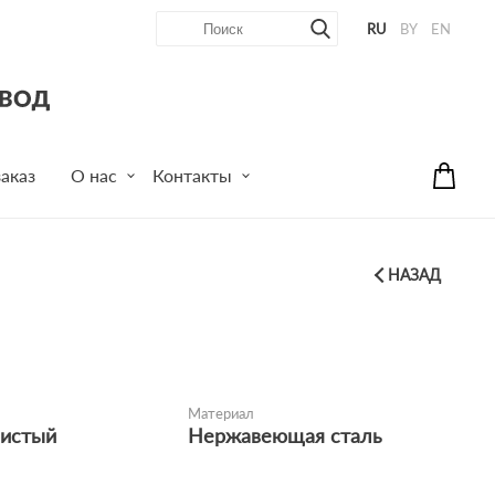
RU
BY
EN
аказ
О нас
Контакты
НАЗАД
Материал
истый
Нержавеющая сталь