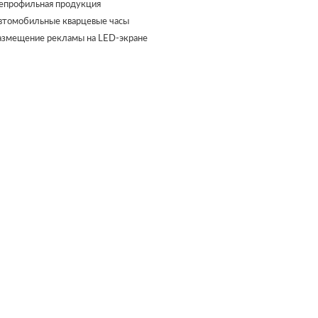
епрофильная продукция
втомобильные кварцевые часы
азмещение рекламы на LED-экране