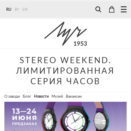
RU
BY
EN
Tel:
7187
Tel:
+375 (29) 272 51 56
Tel:
+375 (29) 315 75 26
STEREO WEEKEND.
ЛИМИТИРОВАННАЯ
СЕРИЯ ЧАСОВ
О заводе
Блог
Новости
Музей
Вакансии